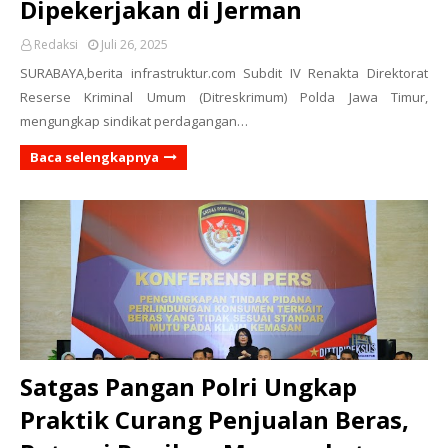
Dipekerjakan di Jerman
Redaksi
Juli 26, 2025
SURABAYA,berita infrastruktur.com Subdit IV Renakta Direktorat
Reserse Kriminal Umum (Ditreskrimum) Polda Jawa Timur,
mengungkap sindikat perdagangan…
Baca selengkapnya
Satgas Pangan Polri Ungkap
Praktik Curang Penjualan Beras,