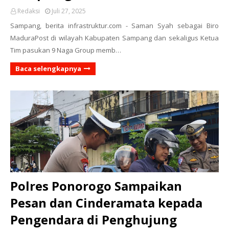
Redaksi
Juli 27, 2025
Sampang, berita infrastruktur.com - Saman Syah sebagai Biro
MaduraPost di wilayah Kabupaten Sampang dan sekaligus Ketua
Tim pasukan 9 Naga Group memb…
Baca selengkapnya
Polres Ponorogo Sampaikan
Pesan dan Cinderamata kepada
Pengendara di Penghujung