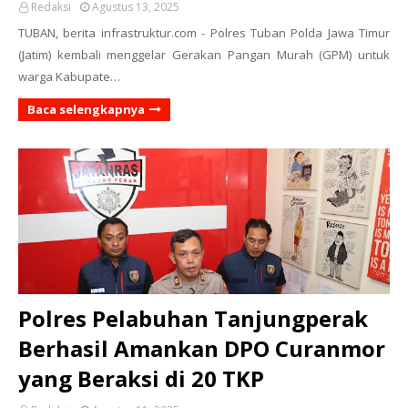
Redaksi
Agustus 13, 2025
TUBAN, berita infrastruktur.com - Polres Tuban Polda Jawa Timur
(Jatim) kembali menggelar Gerakan Pangan Murah (GPM) untuk
warga Kabupate…
Baca selengkapnya
Polres Pelabuhan Tanjungperak
Berhasil Amankan DPO Curanmor
yang Beraksi di 20 TKP