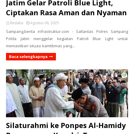
Jatim Gelar Patroli Blue Light,
Ciptakan Rasa Aman dan Nyaman
Redaksi
Agustus 06, 2025
Sampang,berita infrastruktur.com - Satlantas Polres Sampang
Polda Jatim menggelar kegiatan Patroli Blue Light untuk
memastikan situasi kamtibmas yang…
Baca selengkapnya
Silaturahmi ke Ponpes Al-Hamidy