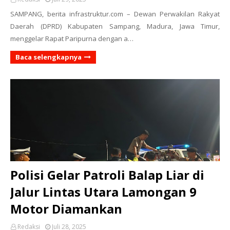
SAMPANG, berita infrastruktur.com – Dewan Perwakilan Rakyat
Daerah (DPRD) Kabupaten Sampang, Madura, Jawa Timur,
menggelar Rapat Paripurna dengan a…
Baca selengkapnya
Polisi Gelar Patroli Balap Liar di
Jalur Lintas Utara Lamongan 9
Motor Diamankan
Redaksi
Juli 28, 2025