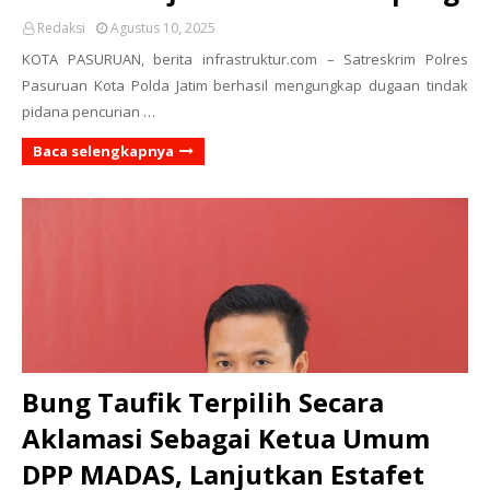
Redaksi
Agustus 10, 2025
KOTA PASURUAN, berita infrastruktur.com – Satreskrim Polres
Pasuruan Kota Polda Jatim berhasil mengungkap dugaan tindak
pidana pencurian …
Baca selengkapnya
Bung Taufik Terpilih Secara
Aklamasi Sebagai Ketua Umum
DPP MADAS, Lanjutkan Estafet