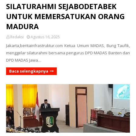
SILATURAHMI SEJABODETABEK
UNTUK MEMERSATUKAN ORANG
MADURA
Redaksi
Agustus 16, 2025
Jakarta,beritainfrastruktur.com Ketua Umum MADAS, Bung Taufik,
menggelar silaturahmi bersama pengurus DPD MADAS Banten dan
DPD MADAS Jawa…
Baca selengkapnya