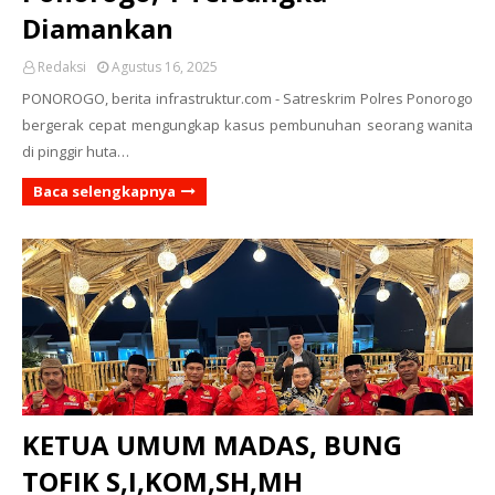
Diamankan
Redaksi
Agustus 16, 2025
PONOROGO, berita infrastruktur.com - Satreskrim Polres Ponorogo
bergerak cepat mengungkap kasus pembunuhan seorang wanita
di pinggir huta…
Baca selengkapnya
KETUA UMUM MADAS, BUNG
TOFIK S,I,KOM,SH,MH