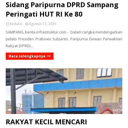
Sidang Paripurna DPRD Sampang
Peringati HUT RI Ke 80
Redaksi
Agustus 15, 2025
SAMPANG, berita infrastruktur.com - Dalam rangka mendengarkan
pidato Presiden Prabowo Subianto. Paripurna Dewan Perwakilan
Rakyat (DPRD)…
Baca selengkapnya
RAKYAT KECIL MENCARI