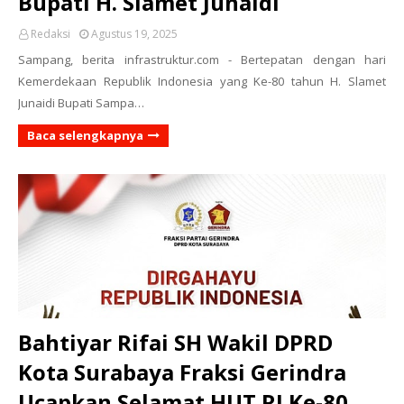
Bupati H. Slamet Junaidi
Redaksi
Agustus 19, 2025
Sampang, berita infrastruktur.com - Bertepatan dengan hari
Kemerdekaan Republik Indonesia yang Ke-80 tahun H. Slamet
Junaidi Bupati Sampa…
Baca selengkapnya
Bahtiyar Rifai SH Wakil DPRD
Kota Surabaya Fraksi Gerindra
Ucapkan Selamat HUT RI Ke-80