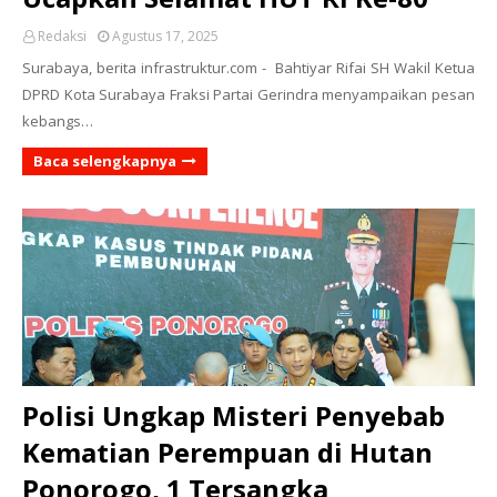
Redaksi
Agustus 17, 2025
Surabaya, berita infrastruktur.com - Bahtiyar Rifai SH Wakil Ketua
DPRD Kota Surabaya Fraksi Partai Gerindra menyampaikan pesan
kebangs…
Baca selengkapnya
Polisi Ungkap Misteri Penyebab
Kematian Perempuan di Hutan
Ponorogo, 1 Tersangka