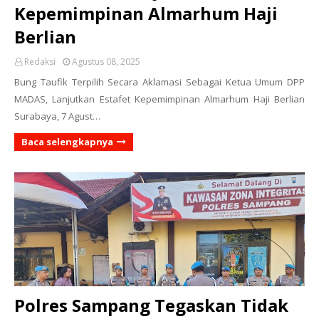
Kepemimpinan Almarhum Haji
Berlian
Redaksi
Agustus 08, 2025
Bung Taufik Terpilih Secara Aklamasi Sebagai Ketua Umum DPP
MADAS, Lanjutkan Estafet Kepemimpinan Almarhum Haji Berlian
Surabaya, 7 Agust…
Baca selengkapnya
Polres Sampang Tegaskan Tidak