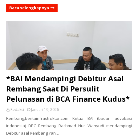
Baca selengkapnya
*BAI Mendampingi Debitur Asal
Rembang Saat Di Persulit
Pelunasan di BCA Finance Kudus*
Redaksi
Januari 19, 2026
Rembang,beritainfrastruktur.com Ketua BAI (badan advokasi
indonesia) DPC Rembang Rachmad Nur Wahyudi mendampingi
Debitur asal Rembang Yan…