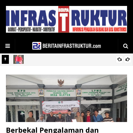
arat
Mohammad Junaidi, S.Sos Camat Pangarengan Ucapkan Terima
Kasih Kepada Bupati Sampang Respon Cepat Perbaikan PJU
Jalan Raya Pangarengan
Berbekal Pengalaman dan