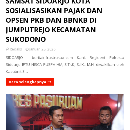
SAMSAT SIDOARJO KOTA
SOSIALISASIKAN PAJAK DAN
OPSEN PKB DAN BBNKB DI
JUMPUTREJO KECAMATAN
SUKODONO
Redaksi
Januari 28, 2026
SIDOARJO - beritainfrastruktur.com Kanit Regident Polresta
Sidoarjo IPTU NISCA PUSPA HIA, S.Tr.K, S.I.K., M.H. diwakilkan oleh
Kasubnit S…
Baca selengkapnya